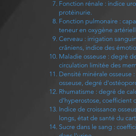
Fonction rénale : indice ur
protéinurie.
Fonction pulmonaire : capac
teneur en oxygène artériell
Cerveau : irrigation sangui
crâniens, indice des émotio
Maladie osseuse : degré de 
circulation limitée des me
Densité minérale osseuse : 
osseuse, degré d'ostéoporo
Rhumatisme : degré de calcif
d'hyperostose, coefficient 
Indice de croissance osseus
longs, état de santé du cart
Sucre dans le sang : coeffic
dans l'urine.