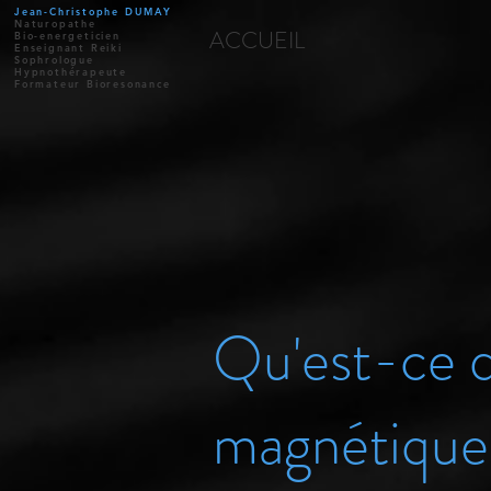
Jean-Christophe
DUMAY
Naturopathe
ACCUEIL
Bio-energeticien
Enseignant Reiki
Sophrologue
Hypnothérapeute
Formateur Bioresonance
Qu'est-ce q
magnétique