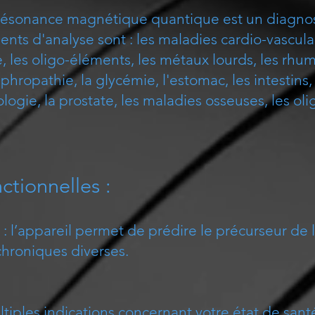
ésonance magnétique quantique est un diagnost
ents d'analyse sont : les maladies cardio-vascula
, les oligo-éléments, les métaux lourds, les rh
phropathie, la glycémie, l'estomac, les intestins, l
ologie, la prostate, les maladies osseuses, les ol
ctionnelles :
 l’appareil permet de prédire le précurseur de 
chroniques diverses.
ultiples indications concernant votre état de sa