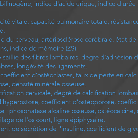
obilinogène, indice d'acide urique, indice d'urée
ité vitale, capacité pulmonaire totale, résistanc
e.
ne du cerveau, artériosclérose cérébrale, état d
ns, indice de mémoire (ZS).
saillie des fibres lombaires, degré d'adhésion 
mbres, longévité des ligaments.
coefficient d'ostéoclastes, taux de perte en cal
se, densité minérale osseuse.
ication cervicale, degré de calcification lombair
d'hyperostose, coefficient d'ostéoporose, coeffi
e : phosphatase alcaline osseuse, ostéocalcine, 
ilage de l'os court, ligne épiphysaire.
ient de sécrétion de l'insuline, coefficient de gl