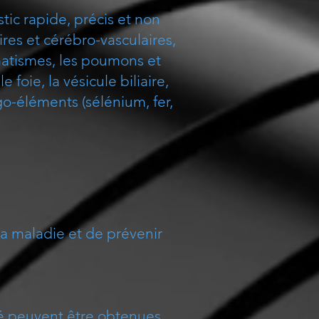
ic rapide, précis et non
ires et cérébro-vasculaires,
umatismes, les poumons et
e foie, la vésicule biliaire,
igo-éléments (sélénium, fer,
la maladie et de prévenir
nté peuvent être obtenues