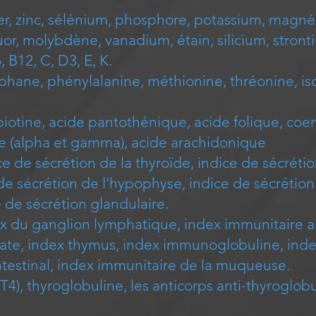
er, zinc, sélénium, phosphore, potassium, magnés
uor, molybdène, vanadium, étain, silicium, stront
, B12, C, D3, E, K.
ophane, phénylalanine, méthionine, thréonine, iso
iotine, acide pantothénique, acide folique, coe
que (alpha et gamma), acide arachidonique
e de sécrétion de la thyroïde, indice de sécréti
de sécrétion de l'hypophyse, indice de sécrétion
 de sécrétion glandulaire.
x du ganglion lymphatique, index immunitaire a
rate, index thymus, index immunoglobuline, index
ntestinal, index immunitaire de la muqueuse.
FT4), thyroglobuline, les anticorps anti-thyroglobu