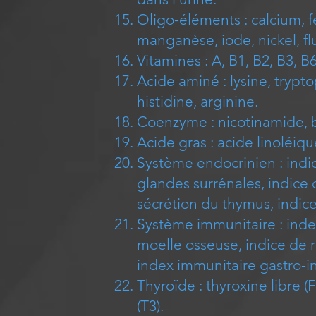
Oligo-éléments : calcium, f
manganèse, iode, nickel, fl
Vitamines : A, B1, B2, B3, B6
Acide aminé : lysine, trypt
histidine, arginine.
Coenzyme : nicotinamide, b
Acide gras : acide linoléi
Système endocrinien : indic
glandes surrénales, indice 
sécrétion du thymus, indice
Système immunitaire : inde
moelle osseuse, indice de 
index immunitaire gastro-i
Thyroïde : thyroxine libre (
(T3).