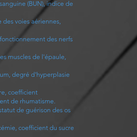
 sanguine (BUN), indice de
e des voies aériennes,
e fonctionnement des nerfs
des muscles de l'épaule,
cium, degré d'hyperplasie
e, coefficient
cient de rhumatisme.
statut de guérison des os
ycémie, coefficient du sucre