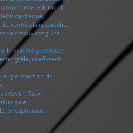
 du myocarde, volume de
ébit cardiaque,
 du ventriculaire gauche,
 des vaisseaux sanguins
de la motilité gastrique,
estin grêle, coefficient
énergie, fonction de
e.
s intestin, Taux
raluminale.
BIL), phosphatase