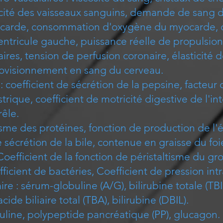
sticité des vaisseaux sanguins, demande de sang
carde, consommation d'oxygène du myocarde, d
ntricule gauche, puissance réelle de propulsion
aires, tension de perfusion coronaire, élasticité
rovisionnement en sang du cerveau.
: coefficient de sécrétion de la pepsine, facteur 
trique, coefficient de motricité digestive de l'int
rêle.
sme des protéines, fonction de production de l'
 sécrétion de la bile, contenue en graisse du foi
Coefficient de la fonction de péristaltisme du gro
ficient de bactéries, Coefficient de pression int
aire : sérum-globuline (A/G), bilirubine totale (T
cide biliaire total (TBA), bilirubine (DBIL).
uline, polypeptide pancréatique (PP), glucagon.