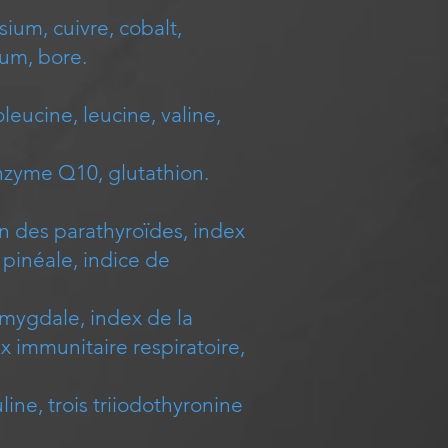
ium, cuivre, cobalt,
ium, bore.
leucine, leucine, valine,
nzyme Q10, glutathion.
on des parathyroïdes, index
 pinéale, indice de
mygdale, index de la
 immunitaire respiratoire,
line, trois triiodothyronine