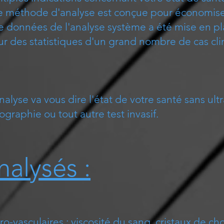
e méthode d'analyse est conçue pour économiser
de données de l'analyse système a été mise en 
sur des statistiques d'un grand nombre de cas cl
analyse va vous dire l'état de votre santé sans ul
graphie ou tout autre test invasif.
alysés :
o-vasculaires : viscosité du sang, cristaux de cho