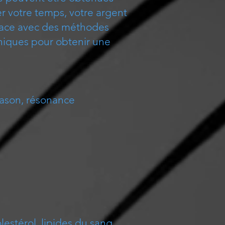
 votre temps, votre argent
place avec des méthodes
iniques pour obtenir une
trason, résonance
lestérol, lipides du sang,