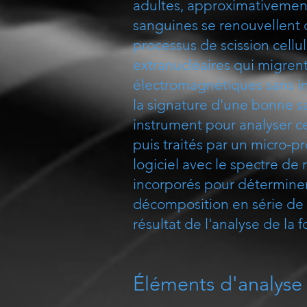
adultes, approximativement 
sanguines se renouvellent 
processus de scission cellu
extranucléaires qui migren
électromagnétiques sans in
la signature d'une bonne s
instrument pour analyser c
puis traités par un micro-p
logiciel avec le spectre de
incorporés pour déterminer s
décomposition en série de Fo
résultat de l'analyse de la 
Éléments d'analyse 