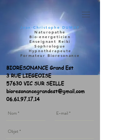
Jean-Christophe
DUMAY
Naturopathe
Bio-energeticien
Enseignant Reiki
Sophrologue
Hypnothérapeute
Formateur Bioresonance
BIORESONANCE Grand Est
3 RUE LIEGEOISE
57630 VIC SUR SEILLE
bioresonancegrandest@gmail.com
06.61.97.17.14