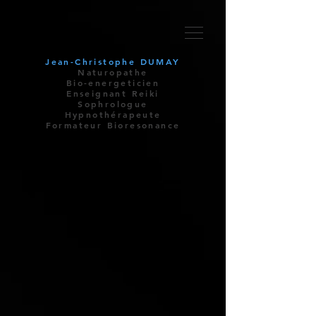
Jean-Christophe
DUMAY
Naturopathe
Bio-energeticien
Enseignant Reiki
Sophrologue
Hypnothérapeute
Formateur Bioresonance